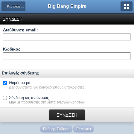
Big Bang Empire
← Κεντρική Σελίδα
ΣΥΝΔΕΣΗ
Διεύθυνση email:
Κωδικός
Επιλογές σύνδεσης
Θυμήσου με
Δεν συνίσταται για κοινόχρηστους υπολογιστές
Σύνδεση ως ανώνυμος
Μην με προσθέσεις στη λίστα ενεργών χρηστών
Πλήρης Έκδοση
Ελληνικά